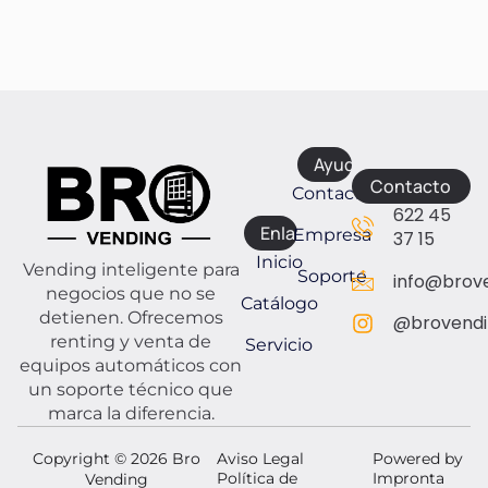
Ayuda
Contacto
Contacto
622 45
Enlaces
Empresa
37 15
Inicio
Vending inteligente para
Soporte
info@brove
negocios que no se
Catálogo
detienen. Ofrecemos
@brovendi
renting y venta de
Servicio
equipos automáticos con
un soporte técnico que
marca la diferencia.
Copyright © 2026 Bro
Aviso Legal
Powered by
Política de
Impronta
Vending