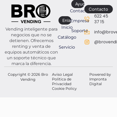
Ayuda
Contacto
Contacto
622 45
Enlaces
Empresa
37 15
Inicio
Vending inteligente para
Soporte
info@brove
negocios que no se
Catálogo
detienen. Ofrecemos
@brovendi
renting y venta de
Servicio
equipos automáticos con
un soporte técnico que
marca la diferencia.
Copyright © 2026 Bro
Aviso Legal
Powered by
Política de
Impronta
Vending
Privacidad
Digital
Cookie Policy